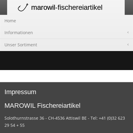
marowil
-fischereiartikel
Toggle
navigation
Home
Informationen
Unser Sortiment
Impressum
MAROWIL Fischereiartikel
Solothurnstrasse 36 - CH-4536 Attiswil BE - Tel: +41 (0)32 623
29 54 + 55