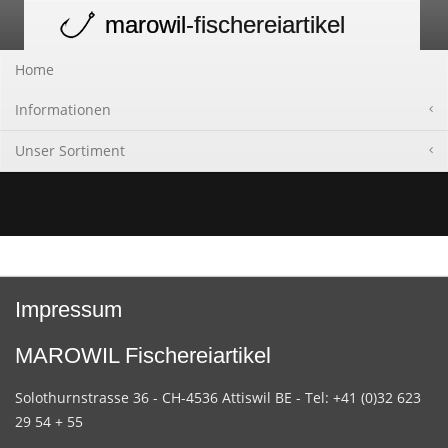
marowil
-fischereiartikel
Toggle
navigation
Home
Informationen
Unser Sortiment
Impressum
MAROWIL Fischereiartikel
Solothurnstrasse 36 - CH-4536 Attiswil BE - Tel: +41 (0)32 623
29 54 + 55