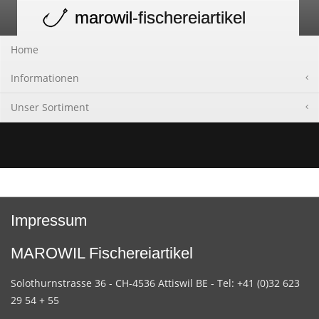
marowil
-fischereiartikel
Toggle
navigation
Home
Informationen
Unser Sortiment
Impressum
MAROWIL Fischereiartikel
Solothurnstrasse 36 - CH-4536 Attiswil BE - Tel: +41 (0)32 623
29 54 + 55