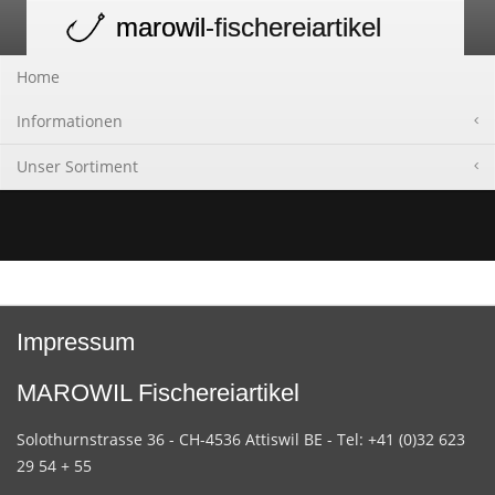
marowil
-fischereiartikel
Toggle
navigation
Home
Informationen
Unser Sortiment
Impressum
MAROWIL Fischereiartikel
Solothurnstrasse 36 - CH-4536 Attiswil BE - Tel: +41 (0)32 623
29 54 + 55