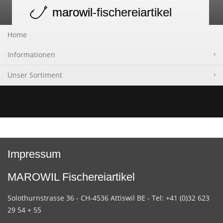
marowil
-fischereiartikel
Toggle
navigation
Home
Informationen
Unser Sortiment
Impressum
MAROWIL Fischereiartikel
Solothurnstrasse 36 - CH-4536 Attiswil BE - Tel: +41 (0)32 623
29 54 + 55