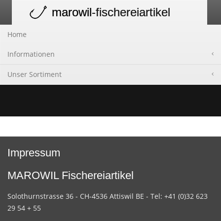
marowil
-fischereiartikel
Toggle
navigation
Home
Informationen
Unser Sortiment
Impressum
MAROWIL Fischereiartikel
Solothurnstrasse 36 - CH-4536 Attiswil BE - Tel: +41 (0)32 623
29 54 + 55