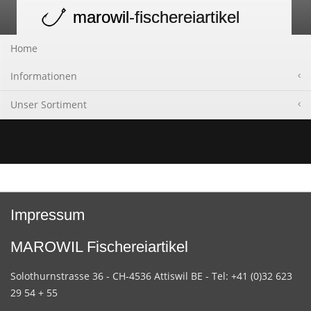
marowil
-fischereiartikel
Toggle
navigation
Home
Informationen
Unser Sortiment
Impressum
MAROWIL Fischereiartikel
Solothurnstrasse 36 - CH-4536 Attiswil BE - Tel: +41 (0)32 623
29 54 + 55