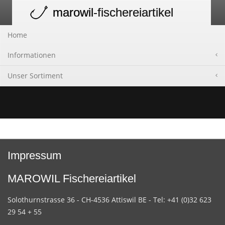
marowil
-fischereiartikel
Toggle
navigation
Home
Informationen
Unser Sortiment
Impressum
MAROWIL Fischereiartikel
Solothurnstrasse 36 - CH-4536 Attiswil BE - Tel: +41 (0)32 623
29 54 + 55