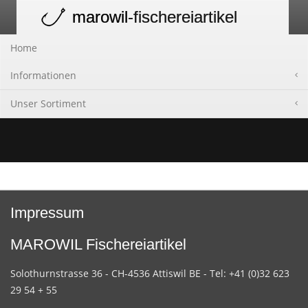
marowil
-fischereiartikel
Toggle
navigation
Home
Informationen
Unser Sortiment
Impressum
MAROWIL Fischereiartikel
Solothurnstrasse 36 - CH-4536 Attiswil BE - Tel: +41 (0)32 623
29 54 + 55