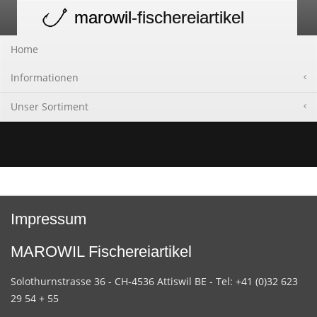
marowil
-fischereiartikel
Toggle
navigation
Home
Informationen
Unser Sortiment
Impressum
MAROWIL Fischereiartikel
Solothurnstrasse 36 - CH-4536 Attiswil BE - Tel: +41 (0)32 623
29 54 + 55