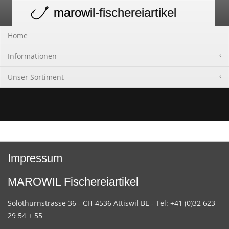
marowil
-fischereiartikel
Toggle
navigation
Home
Informationen
Unser Sortiment
Impressum
MAROWIL Fischereiartikel
Solothurnstrasse 36 - CH-4536 Attiswil BE - Tel: +41 (0)32 623
29 54 + 55