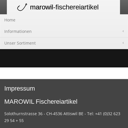
marowil
-fischereiartikel
Toggle
navigation
Home
Informationen
Unser Sortiment
Impressum
MAROWIL Fischereiartikel
Solothurnstrasse 36 - CH-4536 Attiswil BE - Tel: +41 (0)32 623
29 54 + 55