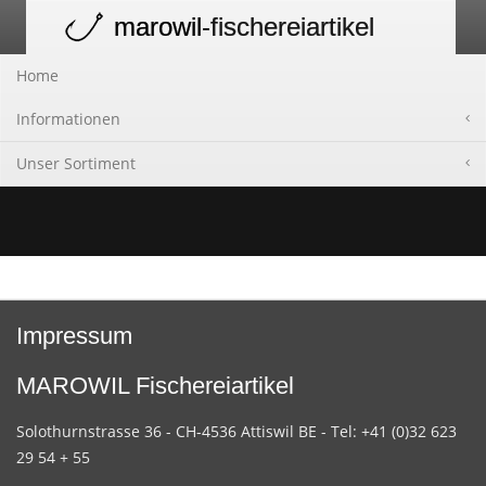
marowil
-fischereiartikel
Toggle
navigation
Home
Informationen
Unser Sortiment
Impressum
MAROWIL Fischereiartikel
Solothurnstrasse 36 - CH-4536 Attiswil BE - Tel: +41 (0)32 623
29 54 + 55